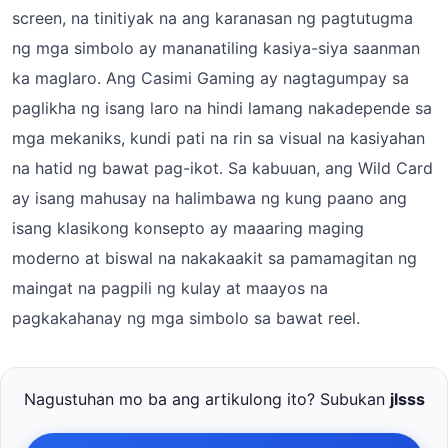
screen, na tinitiyak na ang karanasan ng pagtutugma
ng mga simbolo ay mananatiling kasiya-siya saanman
ka maglaro. Ang Casimi Gaming ay nagtagumpay sa
paglikha ng isang laro na hindi lamang nakadepende sa
mga mekaniks, kundi pati na rin sa visual na kasiyahan
na hatid ng bawat pag-ikot. Sa kabuuan, ang Wild Card
ay isang mahusay na halimbawa ng kung paano ang
isang klasikong konsepto ay maaaring maging
moderno at biswal na nakakaakit sa pamamagitan ng
maingat na pagpili ng kulay at maayos na
pagkakahanay ng mga simbolo sa bawat reel.
Nagustuhan mo ba ang artikulong ito? Subukan
jlsss