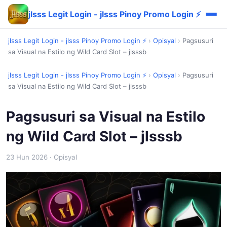
jlsss Legit Login - jlsss Pinoy Promo Login ⚡
jlsss Legit Login - jlsss Pinoy Promo Login ⚡
›
Opisyal
›
Pagsusuri
sa Visual na Estilo ng Wild Card Slot – jlsssb
jlsss Legit Login - jlsss Pinoy Promo Login ⚡
›
Opisyal
›
Pagsusuri
sa Visual na Estilo ng Wild Card Slot – jlsssb
Pagsusuri sa Visual na Estilo
ng Wild Card Slot – jlsssb
23 Hun 2026
· Opisyal